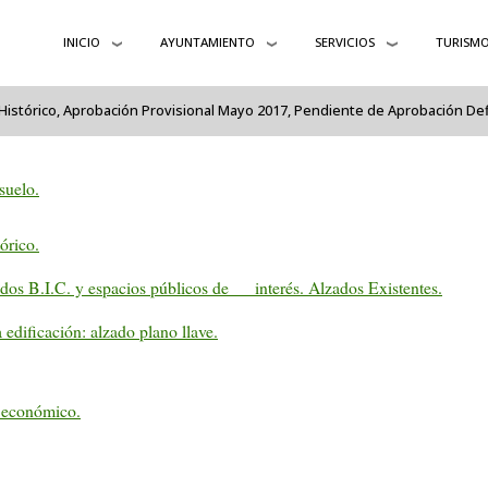
INICIO
AYUNTAMIENTO
SERVICIOS
TURISM
Histórico, Aprobación Provisional Mayo 2017, Pendiente de Aprobación Def
suelo.
órico.
dos B.I.C. y espacios públicos de interés. Alzados Existentes.
edificación: alzado plano llave.
económico.