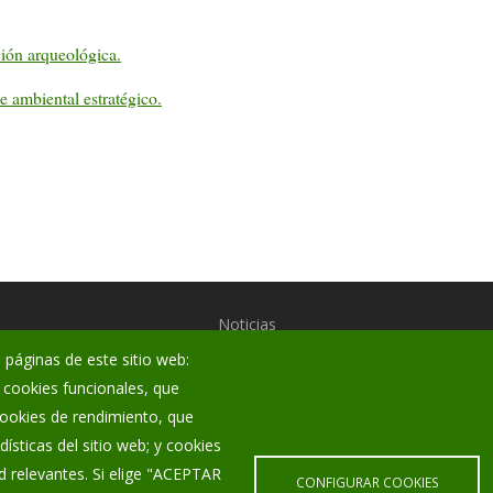
ión arqueológica.
 ambiental estratégico.
Noticias
 páginas de este sitio web:
Eventos
; cookies funcionales, que
Corporación Municipal
 cookies de rendimiento, que
Teléfonos de interés
ísticas del sitio web; y cookies
d relevantes. Si elige "ACEPTAR
CONFIGURAR COOKIES