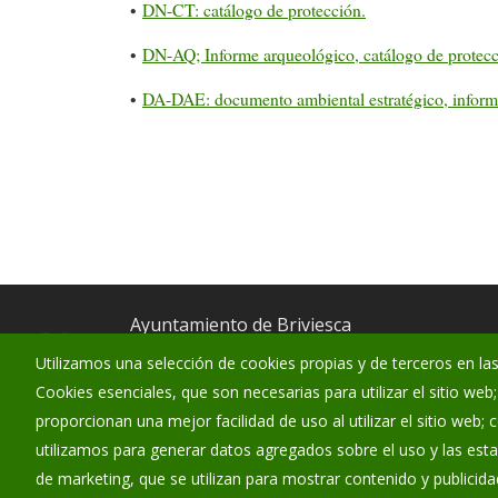
•
DN-CT: catálogo de protección.
•
DN-AQ; Informe arqueológico, catálogo de protecc
•
DA-DAE: documento ambiental estratégico, informe
Ayuntamiento de Briviesca
:
Santa María Encimera 1 - 09240
Utilizamos una selección de cookies propias y de terceros en las
Cookies esenciales, que son necesarias para utilizar el sitio web
:
947 59 04 05
proporcionan una mejor facilidad de uso al utilizar el sitio web;
:
ayuntamiento@ayto-briviesca.com
utilizamos para generar datos agregados sobre el uso y las estad
de marketing, que se utilizan para mostrar contenido y publicida