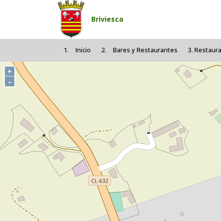
Pasar al contenido principal
Briviesca
Inicio
Bares y Restaurantes
Restaura
+
–